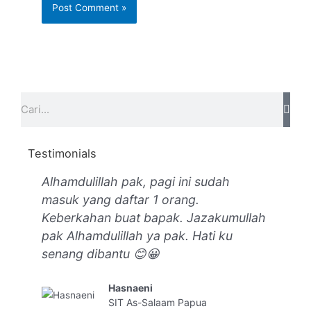
Testimonials
Alhamdulillah pak, pagi ini sudah
Te
masuk yang daftar 1 orang.
pe
Keberkahan buat bapak. Jazakumullah
ha
pak Alhamdulillah ya pak. Hati ku
pe
senang dibantu 😊😀
Hasnaeni
SIT As-Salaam Papua